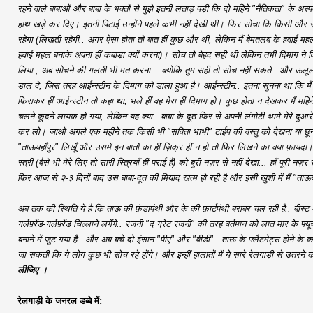
रहने वाले बाबाओं और बाबा के भक्तों से मुझे इतनी लताड़ पड़ी कि दो महिने "नैतिकता" के अस्पत
हाथ खड़े कर दिए। इतनी पिटाई उन्होंने पहले कभी नहीं देखी थी। फिर सोचा कि किसी और से ह
रहेगा (लिखती रहेगी.. अगर ऐसा होता तो बात हीं कुछ और थी, लेकिन मैं बेमतलब के हवाई महल 
हवाई महल बनाके अपना हीं कबाड़ा क्यों करना)। सोच तो बेहद सही थी लेकिन तभी दिमाग ने
लिया , अब सोचने की गलती भी मत करना... क्योकि तुम सही तो सोच नहीं सकते.. और ऊलूल-
डाल दे, जिस तरह आईन्स्टीन के दिमाग को डाला हुआ है। आईन्स्टीन.. इतना सुनना था कि मैं अ
फिराकर हीं आईन्स्टीन तो कहा था, भले हीं वह मेरा हीं दिमाग हो। कुछ होता न देखकर मैं महिने
चलने-कूदने लायक हो गया, लेकिन यह क्या.. बाबा के दूत फिर से अपनी लंगोटी थामे मेरे दु
कर लो। जाओ अगले एक महीने तक किसी भी "सविता भाभी" टाईप की वस्तु को देखना या छूना म
"ताऊयहाँपुर" लिखूँ और उसमें इन बातों का हीं ज़िक्र हीं न हो तो फिर लिखने का क्या फ़ाय
स्त्री (वैसे भी मेरे लिए तो सारी स्त्रियाँ हीं पराई हैं) को बुरी नज़र से नहीं देखा... हाँ पूर
फिर आज से २-३ दिनों बाद उस बाबा-दूत की मियाद खत्म हो रही है और इसी खुशी में मैं "ताऊयह
अब तक की स्थिति ये है कि ताऊ की फ़ंडापंथी और के की फ़ार्टपंथी बराबर चल रही है.. बीस्ट अपन
गर्लफ़्रेंड-गर्लफ़्रेंड चिल्लाने लगेंगे.. रजनी "द ग्रेट रजनी" की तरह वर्तमान को लात मार के फ
बनाने में जुट गया है.. और अब बचे दो इंसान "पीए" और "वीडी".. ताऊ के फ्लैटमेट्स होने के
जा सकती कि ये लोग कुछ भी सोच रहे होंगे। और इन्हीं हालातों में ये सारे रेलगाड़ी से उतरने की
लीजिए ।
रेलगाड़ी के जनरल डब्बे में: