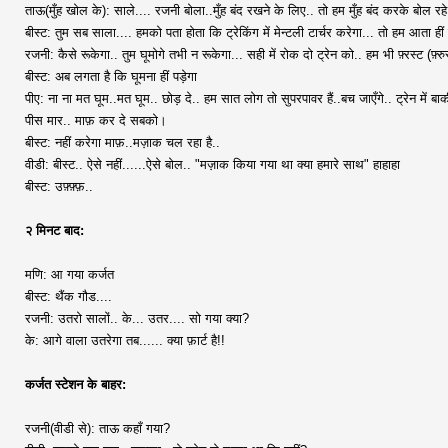
ताऊ(मुँह खोल के): साले.... रजनी बोला..मुँह बंद रखने के लिए.. तो हम मुँह बंद करके बोल रहे
बीस्ट: तुम सब साला.... हमको पता होता कि ट्रेकिंग में मेन्टली टार्चर करेगा... तो हम आता हीं
रजनी: कैसे रूकेगा.. तुम घूमोगे तभी न रूकेगा... सही में रोक दो ट्रेन को.. हम भी फ़्रस्ट (फ़्रुस्
बीस्ट: अब लगता है कि घूमना हीं पड़ेगा
पीए: ना ना मत घूम..मत घूम.. छोड़ दे.. हम सात लोग तो सुपरपावर हैं..बच जाएँगे.. ट्रेन में बा
पीस मार.. माफ़ कर दे सबको।
बीस्ट: नहीं करेगा माफ़..मज़ाक चल रहा है..
वीडी: बीस्ट.. ऐसे नहीं......ऐसे बोल.. "मज़ाक किया गया था क्या हमारे साथ" हाहाहा
बीस्ट: उफ़्फ़्फ़..
२ मिनट बाद:
मणि: आ गया कर्जत
बीस्ट: थैंक गौड....
रजनी: उतरो सालों.. के... उतर.... सो गया क्या?
के: आगे वाला उतरेगा तब...... क्या फ़ार्ट है!!
कर्जत स्टेशन के बाहर:
रजनी(वीडी से): ताऊ कहाँ गया?