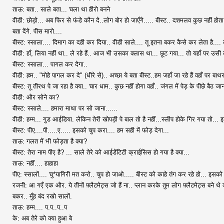
ताऊ: बता.. साले बता... चला था हीरो बनने
वीडी: छोड़ो... अब फिर से फंडे कौन दे..लोग बोर हो जाएँगे..... बीस्ट.. दशमलव कुछ नहीं
बता देंगे. पीस मारो....
बीस्ट: स्साला.... दिमाग का दही कर दिया.. वीडी साले.... तू इतना बकर कैसे कर लेता है....
वीडी: हाँ, लिया नहीं था.. ले रहे हैं.. आज भी उसका क्लास था... छूट गया... तो यहाँ पर उसी 
बीस्ट: स्साला... पागल कर देगा..
वीडी: ह्म्म.. "मोहे पागल कर दे" (धीरे से).. अच्छा ये बता बीस्ट..हम जहाँ जा रहे हैं वहाँ पर बा
बीस्ट: तू तीरथ पे जा रहा है क्या.. चार धाम.. कुछ नहीं होगा वहाँ.. जंगल में पेड़ के पीछे बैठ ज
वीडी: और सोने का?
बीस्ट: स्साले.... हमारा माथा पर सो जाना......
वीडी: हम्म... गुड आईडिया. लेकिन तेरी खोपड़ी पे बाल तो है नहीं...स्लीप होके गिर गया तो..
बीस्ट: पीए....पी.....ए..... इसको चुप करा.... हम सही में फोड़ देगा...
ताऊ: गलत में भी फोड़ता है क्या?
बीस्ट: तेरा नाम पीए है? ... साले तेरे को आईडेंटिटी क्राईसिस हो गया है क्या...
ताऊ: नहीं.... हाहाहा
पीए: स्सालों.... चु*यागिरी मत करो.. चुप हो जाओ..... बीस्ट को काहे तंग कर रहे हो... इसको
रजनी: आ गएँ एक और. ये तीनों फ़्लैटमेट्स जो हैं ना.. प्लान करके तुम लोग फ़्लैटमेट्स बने थे
बकर.. मुँह बंद रखो सालों.
ताऊ: हम्म.... प.प..प..प
के: अब तेरे को क्या हुआ बे