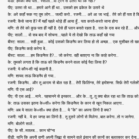
वीडी: हमको क्या पता.. स्साला...वो ट्रेन से उतरा था कि नहीं?
पीए: उतरा तो था....हमारे आगे हीं था.. उसको हम ढकेल के उतारे थे
के: अरे कहाँ रूक गए तुम लोग... जल्दी करो.. रजनी.... अरे आ जा भाई.. तेरे को हीं पता है क
रजनी: कैसे जाना है? मैं यहाँ पहले थोड़े हीं आया हूँ.. पता करते-करते जाना होगा
मणि: तो तेरे को कुछ पता हीं नहीं है. ऐसे हीं प्लान बनाते रहता है.. रात के दस बज रहे हैं.... औ
पीए: सालों.... वो सब बाद में सोचना...पहले ये तो देखो कि ताऊ कहाँ खो गया
बीस्ट: साला.... सही हुआ... कोई उसको किडनैप कर लिया हो तो अच्छा... एक मुसीबत तो खत्
पीए: किडनैप काहे करेगा बे..
बीस्ट: साला.....हम किडनैपर है?... जो करेगा. वही बताएगा ना कि काहे करेगा..
के: तुमको लगता है कि ताऊ को किडनैप करने वाला कोई पैदा लिया है?
रजनी: ये कौन-सी नई कहानी है..
मणि: शायद ताऊ किडनैप हो गया..
रजनी: किडनैप.. और तू आराम से बोल रहा है... तेरी फ़िलिंग्स, तेरे इमोशन्स. सिर्फ़ तेरी गर्लफ़
मणि: पी एस आई?
पीए: पी एस आई....माने.. पहचानने से इनकार... और के...तू..तू क्या बोल रहा था कि ताऊ 
के: ताऊ उसका इतना के०सी० करेगा कि किडनैपर के कान से खून निकल आएगा..
मणि: अब ये साला के०सी० क्या होता है.... ये "के" का अपना लिंगो है क्या?
रजनी: नहीं बे.. ये हर जगह का लिंगो है.. तू दूसरे लोगों से मिलेगा..बात करेगा..तो न जानेगा.
मणि: बोलोगे साले..
पीए: के सी..मतलब... कान चो*ना
वीडी: यानि कि अपनी वाणी अपनी जिह्वा से सामने वाले इंसान की कानों का बलात्कार कर देना.