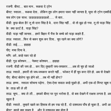
रजनी: बीस्ट... बात मान.. रूकवा दे ट्रेन
बीस्ट: स्साला... रूकवा देता.. लेकिन तुम लोग हमारा पावर नहीं जानता है, घूमा तो ट्रेन एक्सी
सब लोग एक साथ: ऊऊऊऊऊऊऊओ..... जे बात..
वीडी: कुछ बोला है!! तू तो दारा सिंह है बे.. दारा सिंह नहीं... वो तो बूढा हो गया. तू तो पाड़ा सिंह ह
के: क्या फ़ार्ट है.. पाड़ा सिंह?
वीडी: पाड़ा नहीं जानता... हमरे बिहार में भैंस के बच्चे को पाड़ा कहते हैं..
ताऊ: स्साला...फिर से बकर शुरू कर दिया.. चुप रहने का क्या लोगे?
वीडी: ताई...... हाहाहा
पीए: मचा दिया बे..
मणि: अरे..काहे पका रहे हो
वीडी: गुड कोश्चन..... नेक्स्ट कोश्चन.... हाहाहा
रजनी: वीडी की जय हो... कर दिए तुम्हारी जय-जयकार.....अब तो चुप हो जाओ
ताऊ: स्साले...हमारी तो जय-जयकार करते नहीं... फोकट में हीं चुप करा देते हो. अब से देखते 
पीए: बीस्ट बोलेगा चुप होने को....तब भी नहीं होगा?
ताऊ: हम्म्म.. स्साला सोचना पड़ेगा.. ऐसा-ऐसा सवाल काहे पूछते हो.. अभी एक-दो मिनट खुश रह ल
के: ताऊ की ले ली
ताऊ: चुप्प... क्या ले ली... हमको बीस्ट पर पूरा भरोसा है.. वो बस देखने में राक्षस लगता है. 
खुला है
वीडी: स्साले.. तुम्हारे खाते का हिसाब तो हम रख रहे हैं.. दो दशमलव पाँच हो चुका है.. अभी
बीस्ट: हमसे क्या पूछता है... और ये दशमलव क्या होता है..