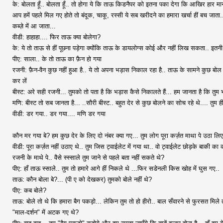
के: बोलता हूँ.. बोलता हूँ.. तो होगा ये कि ताऊ किडनैपर को इतना पका देगा कि आखिर हार 
आप हमें पहले मिल गए होते तो बंदूक, चाकू, रस्सी ये सब खरीदने का हमारा खर्चा हीं बच ज
कब्ज़े में आ जाता...
वीडी: हाहाहा.... फिर ताऊ क्या बोलेगा?
के: ये तो ताऊ से हीं पूछना पड़ेगा क्योंकि ताऊ के डायलोग्स कोई और नहीं लिख सकता.. इतनी क
पीए: साला.. के तो ताऊ का फ़ैन हो गया
रजनी: फ़ैन-वैन कुछ नहीं हुआ है.. ये तो अपना भड़ास निकाल रहा है.. ताऊ के सामने कुछ बो
कर लें
बीस्ट: अरे सही रजनी... तुमको तो पता है कि भड़ास कैसे निकालते हैं... हम जानता है कि तुम 
मणि: बीस्ट तो सब जानता है... ..सौरी बीस्ट.. बहुत देर से कुछ बोलने का सोच रहे थे.... तुम ह
वीडी: डर गया.. डर गया.... मणि डर गया
कौन मर गया बे? हम कुछ देर के लिए दो नंबर क्या गए... तुम लोग पूरा कर्ज़त माथा पे उठा लिए
वीडी: पूरा कर्ज़त नहीं उठाए थे.. तुम जिस ट्वाईलेट में गया था.. वो ट्वाईलेट छोड़के बाकी का क
रजनी के माथे पे.. वैसे स्स्साले तुम जाने से पहले बता नहीं सकते थे?
पीए: हाँ ताऊ स्साले.. तुम तो हमारे आगे हीं निकले थे ...फिर सडेनली किस खोह में घुस गए..
ताऊ: कौन बोला बे?... (पी ए को देखकर) तुमको बोले नहीं थे?
पीए: कब बोले?
ताऊ: बोले तो थे कि हमारा बैग पकड़ो... लेकिन तुम तो हो हीरो.. बाल सँवारने से फुरसत मिले त
"माल-दर्शन" में अटक गए थे?