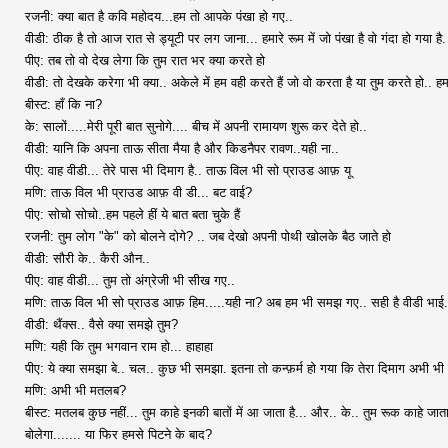
रजनी: क्या बात है कवि महोदय...हम तो आपके पंखा हो गए..
वीडी: ठीक है तो आज रात से ड्यूटी पर लग जाना... हमारे रूम में जो पंखा है वो गंदा हो गया है. 
पीए: तब तो वो देख लेगा कि तुम रात भर क्या करते हो
वीडी: तो देखके करेगा भी क्या.. अकेले में हम वही करते हैं जो वो करता है या तुम करते हो.. हमार
बीस्ट: हाँ कि ना?
के: सालों.....मेरी पूरी बात सुनोगे.... बीच में अपनी रामायण शुरू कर देते हो..
वीडी: यानि कि अपना ताऊ सीता मैया है और किडनैपर रावण..यही ना..
पीए: वाह वीडी... तेरे पास भी दिमाग है.. ताऊ विल भी सो प्राउड आफ़ यू
मणि: ताऊ विल भी प्राउड आफ़ वी डी... बट वाई?
पीए: सोचो सोचो..हम पहले हीं ये बात बता चुके हैं
रजनी: तुम लोग "के" को बोलने दोगे? .. जब देखो अपनी पोथी खोलके बैठ जाते हो
वीडी: सौरी के.. कैरी औन..
पीए: वाह वीडी... तुम तो अंग्रेजी भी सीख गए..
मणि: ताऊ विल भी सो प्राउड आफ़ हिम.....यही ना? अब हम भी समझ गए.. सही है वीडी भाई.
वीडी: थैंक्स.. वैसे क्या समझे तुम?
मणि: यही कि तुम भगवान राम हो... हाहाहा
पीए: ये क्या समझा बे.. चल.. कुछ भी समझा. इतना तो कन्फ़र्म हो गया कि तेरा दिमाग अभी भ
मणि: अभी भी मतलब?
बीस्ट: मतलब कुछ नहीं... तुम काहे इनकी बातों में आ जाता है... और.. के.. तुम रूक काहे जाता है
बोलेगा....... या फिर हमसे पिटने के बाद?