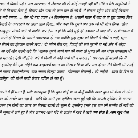
ाल में बिताने पड़े। उस अस्पताल में लैपटाप की तो कोई मनाही नहीं थी लेकिन मेरी अंगुलियों ने
ीं लिखवा लेता हूँ, दिमाग और गला तो काम कर हीं रहे हैं, मैं बोलता रहूँगा और कोई लिखता
नहीं बनाता..... वैसे भी मेरा वजन ८१ किलोग्राम है, असली महल में बैठा तो वो टूट जाएगा फिर
 विचारों के कारखाने पर ताला डाल दिया...और कहा कि तुमने अब तक जो भी सोच लिया, सोच
जुलूल सोचने चले तो अबकि बार ऐसा न हो कि कोई मुझे हीं उठाकर ले जाए और प्रयोगशाला में
पने हीं दिमाग के सामने नतमस्तक हो गया क्योंकि मुझ तुच्छ को किसी ने सीधे न सही, घुमा-
 बीतने का इंतज़ार करने लगा। दो महिने बीत गए, पिटाई की बातें पुरानी हो गईं और मैं थोड़ा
आरे आ गएँ और कहने लगे कि "बालक तुमने अपने पाप की सज़ा तो भुगत ली अब थोड़ा पश्चाताप भी
त और ऐसी चीज़ों के बारे में किसी से कोई चर्चा भी न करना।" अब आप हीं बताओ कि मैं
दा। इसलिए मैने एक महिने तक ब्रह्मचर्य-पालन का निश्चय किया और उस दौरान मैने किसी भी पराई
ी नज़र से ज़रूर देखा(सौजन्य: बाबा संजय मिश्रा उवाच.. गोलमाल रिटर्न्स)। तो भाईयों.. आज के दिन या
ाँपुर" की चौथी कड़ी लेकर हाज़िर हो रहा हूँ।
े में हीं मगन है, मणि कन्फ़्यूज्ड है कि कुछ बोलूँ या ना बोलूँ क्योंकि अगर कुछ भी बोला तो लोग
्यूचर को टार्चर कर रहा है.. यानि कि अभी एक ट्रेकिंग खत्म हुई नहीं कि अगली ट्रेकिंग के प्लान्स
 कारण इन दोनों का ऊपर का हिस्सा खाली हो चुका है. इसलिए इनसे इस बात की उम्मीद हीं नहीं की
 जुगत में लगे हुए हैं और लगभग आधे घंटे से लाईन में खड़े हैं|
आगे क्या होता है..आप खुद देख